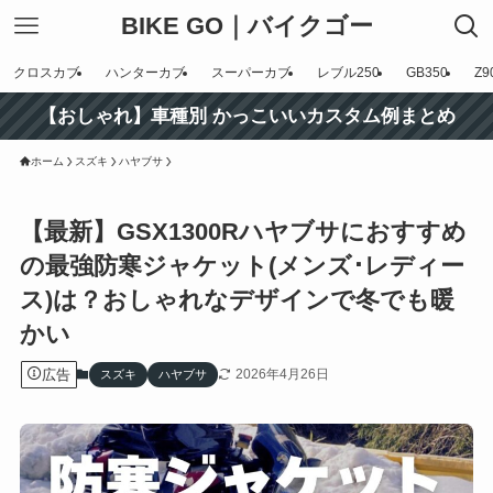
BIKE GO｜バイクゴー
クロスカブ
ハンターカブ
スーパーカブ
レブル250
GB350
Z9
【おしゃれ】車種別 かっこいいカスタム例まとめ
ホーム
スズキ
ハヤブサ
【最新】GSX1300Rハヤブサにおすすめ
の最強防寒ジャケット(メンズ･レディー
ス)は？おしゃれなデザインで冬でも暖
かい
広告
2026年4月26日
スズキ
ハヤブサ