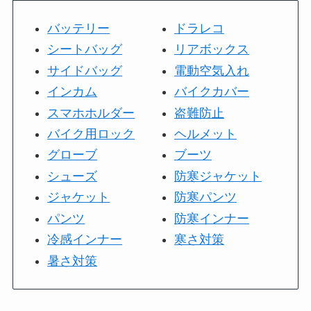
バッテリー
ドラレコ
シートバッグ
リアボックス
サイドバッグ
電動空気入れ
インカム
バイクカバー
スマホホルダー
盗難防止
バイク用ロック
ヘルメット
グローブ
ブーツ
シューズ
防寒ジャケット
ジャケット
防寒パンツ
パンツ
防寒インナー
冷感インナー
寒さ対策
暑さ対策