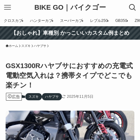
BIKE GO｜バイクゴー
クロスカブ
ハンターカブ
スーパーカブ
レブル250
GB350
Z9
【おしゃれ】車種別 かっこいいカスタム例まとめ
ホーム
スズキ
ハヤブサ
GSX1300Rハヤブサにおすすめの充電式
電動空気入れは？携帯タイプでどこでも
楽チン！
広告
2025年11月5日
スズキ
ハヤブサ