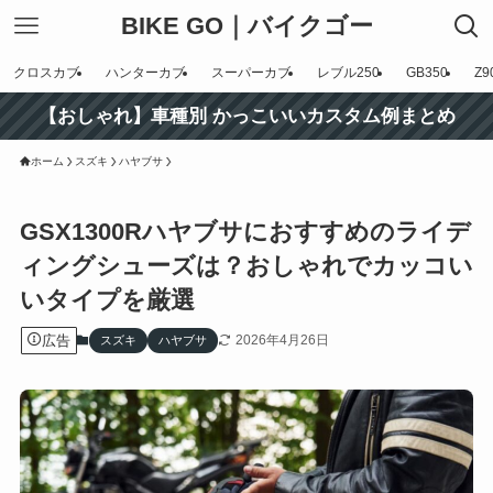
BIKE GO｜バイクゴー
クロスカブ
ハンターカブ
スーパーカブ
レブル250
GB350
Z9
【おしゃれ】車種別 かっこいいカスタム例まとめ
ホーム
スズキ
ハヤブサ
GSX1300Rハヤブサにおすすめのライデ
ィングシューズは？おしゃれでカッコい
いタイプを厳選
広告
2026年4月26日
スズキ
ハヤブサ