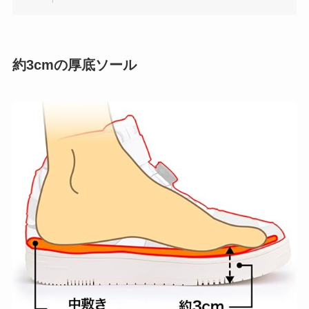
約3cmの厚底ソール