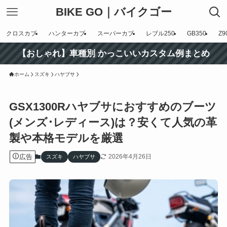
BIKE GO｜バイクゴー
クロスカブ
ハンターカブ
スーパーカブ
レブル250
GB350
Z9
【おしゃれ】車種別 かっこいいカスタム例まとめ
ホーム
スズキ
ハヤブサ
GSX1300Rハヤブサにおすすめのブーツ
(メンズ･レディース)は？安くて人気の革
製や本格モデルを厳選
広告
2026年4月26日
スズキ
ハヤブサ