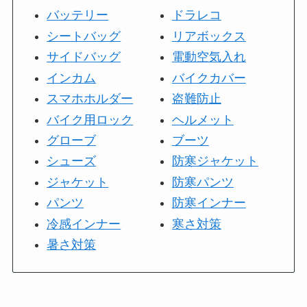
バッテリー
ドラレコ
シートバッグ
リアボックス
サイドバッグ
電動空気入れ
インカム
バイクカバー
スマホホルダー
盗難防止
バイク用ロック
ヘルメット
グローブ
ブーツ
シューズ
防寒ジャケット
ジャケット
防寒パンツ
パンツ
防寒インナー
冷感インナー
寒さ対策
暑さ対策