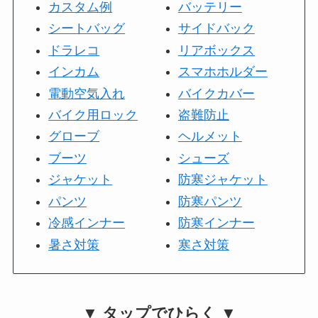
カスタム例
バッテリー
シートバッグ
サイドバック
ドラレコ
リアボックス
インカム
スマホホルダー
電動空気入れ
バイクカバー
バイク用ロック
盗難防止
グローブ
ヘルメット
ブーツ
シューズ
ジャケット
防寒ジャケット
パンツ
防寒パンツ
冷感インナー
防寒インナー
暑さ対策
寒さ対策
▼ タップでひらく ▼