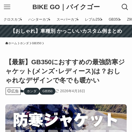
BIKE GO｜バイクゴー
クロスカブ
ハンターカブ
スーパーカブ
レブル250
GB350
Z9
【おしゃれ】車種別 かっこいいカスタム例まとめ
ホーム
ホンダ
GB350
【最新】GB350におすすめの最強防寒ジ
ャケット(メンズ･レディース)は？おし
ゃれなデザインで冬でも暖かい
広告
2026年4月16日
ホンダ
GB350