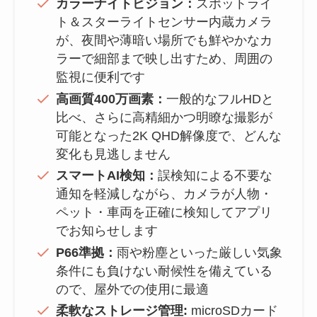
カラーナイトビジョン：
スポットライ
ト＆スターライトセンサー内蔵カメラ
が、夜間や薄暗い場所でも鮮やかなカ
ラーで細部まで映し出すため、周囲の
監視に便利です
高画質400万画素：
一般的なフルHDと
比べ、さらに高精細かつ明瞭な撮影が
可能となった2K QHD解像度で、どんな
変化も見逃しません
スマートAI検知：
誤検知による不要な
通知を軽減しながら、カメラが人物・
ペット・車両を正確に検知してアプリ
でお知らせします
P66準拠：
雨や粉塵といった厳しい気象
条件にも負けない耐候性を備えている
ので、屋外での使用に最適
柔軟なストレージ管理:
microSDカード