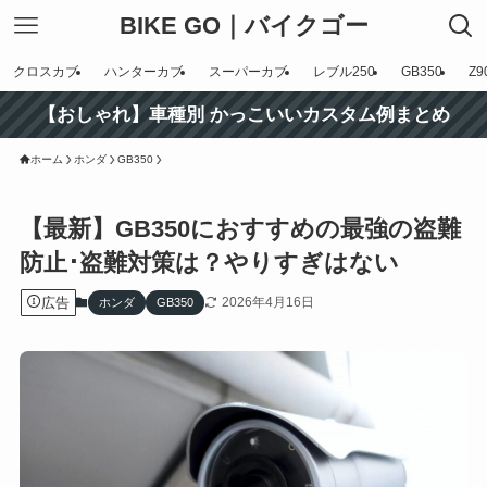
BIKE GO｜バイクゴー
クロスカブ
ハンターカブ
スーパーカブ
レブル250
GB350
Z9
【おしゃれ】車種別 かっこいいカスタム例まとめ
ホーム
ホンダ
GB350
【最新】GB350におすすめの最強の盗難
防止･盗難対策は？やりすぎはない
広告
2026年4月16日
ホンダ
GB350