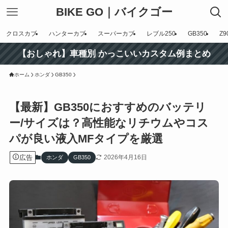
BIKE GO｜バイクゴー
クロスカブ
ハンターカブ
スーパーカブ
レブル250
GB350
Z9
【おしゃれ】車種別 かっこいいカスタム例まとめ
ホーム
ホンダ
GB350
【最新】GB350におすすめのバッテリ
ー/サイズは？高性能なリチウムやコス
パが良い液入MFタイプを厳選
広告
2026年4月16日
ホンダ
GB350