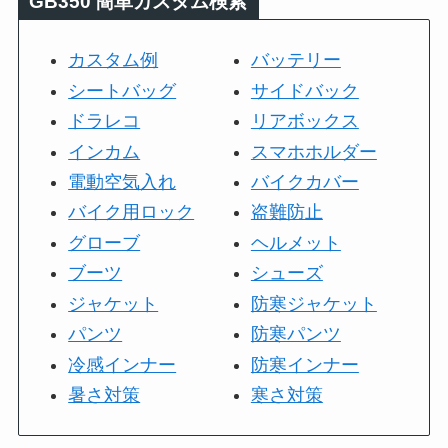
GB350
簡単カスタム検索
カスタム例
バッテリー
シートバッグ
サイドバック
ドラレコ
リアボックス
インカム
スマホホルダー
電動空気入れ
バイクカバー
バイク用ロック
盗難防止
グローブ
ヘルメット
ブーツ
シューズ
ジャケット
防寒ジャケット
パンツ
防寒パンツ
冷感インナー
防寒インナー
暑さ対策
寒さ対策