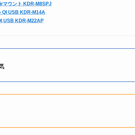
マウント KDR-M8SPJ
 USB KDR-M14A
USB KDR-M22AP
気