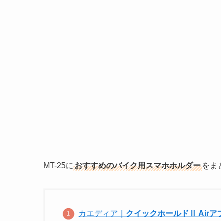
MT-25に
おすすめのバイク用スマホホルダー
をま
カエディア｜
クイックホールドⅡ Airアブ