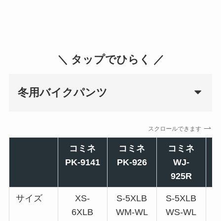
＼ タップでひらく ／
冬用バイクパンツ
スクロールできます
コミネ
コミネ
コミネ
PK-9141
PK-926
WJ-
E
925R
サイズ
XS-
S-5XLB
S-5XLB
M
6XLB
WM-WL
WS-WL
W