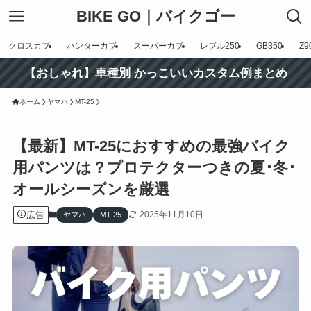
BIKE GO｜バイクゴー
クロスカブ
ハンターカブ
スーパーカブ
レブル250
GB350
Z9
【おしゃれ】車種別 かっこいいカスタム例まとめ
ホーム
ヤマハ
MT-25
【最新】MT-25におすすめの最強バイク
用パンツは？プロテクターつきの夏･冬･
オールシーズンを厳選
広告
2025年11月10日
ヤマハ
MT-25