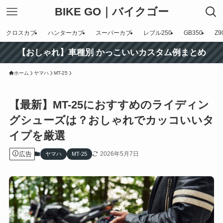
BIKE GO｜バイクゴー
クロスカブ
ハンターカブ
スーパーカブ
レブル250
GB350
Z9
【おしゃれ】車種別 かっこいいカスタム例まとめ
ホーム
ヤマハ
MT-25
【最新】MT-25におすすめのライディン
グシューズは？おしゃれでカッコいいタ
イプを厳選
広告
2026年5月7日
ヤマハ
MT-25