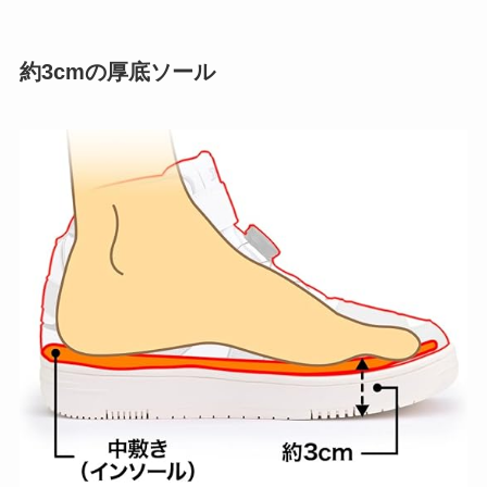
約3cmの厚底ソール