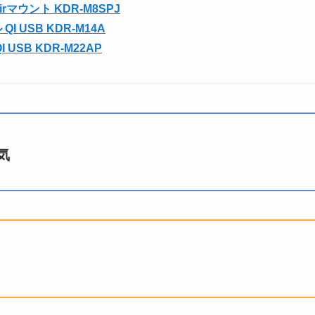
マウント KDR-M8SPJ
 USB KDR-M14A
USB KDR-M22AP
気