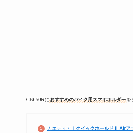
CB650Rに
おすすめのバイク用スマホホルダー
を
カエディア｜
クイックホールドⅡ Airアブ