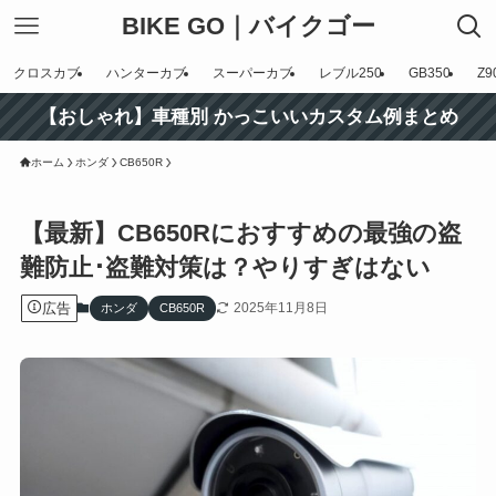
BIKE GO｜バイクゴー
クロスカブ
ハンターカブ
スーパーカブ
レブル250
GB350
Z9
【おしゃれ】車種別 かっこいいカスタム例まとめ
ホーム
ホンダ
CB650R
【最新】CB650Rにおすすめの最強の盗
難防止･盗難対策は？やりすぎはない
広告
2025年11月8日
ホンダ
CB650R