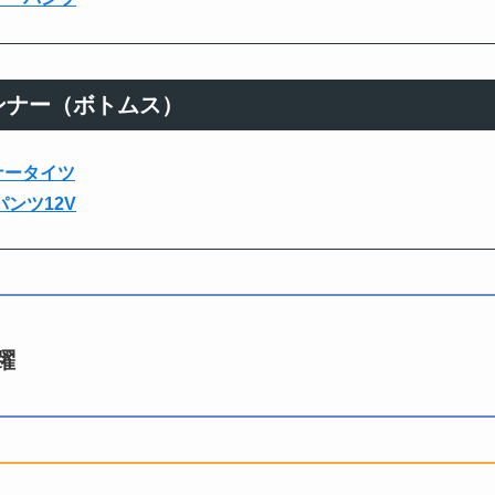
ンナー（ボトムス）
ンナータイツ
パンツ12V
躍