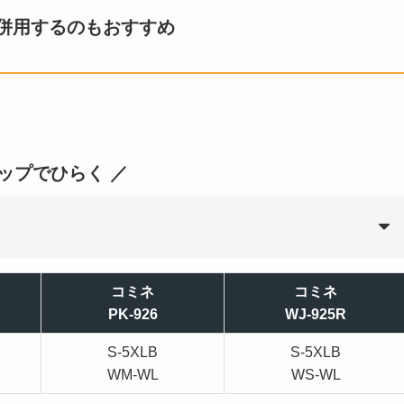
併用するのもおすすめ
タップでひらく ／
コミネ
コミネ
PK-926
WJ-925R
S-5XLB
S-5XLB
WM-WL
WS-WL