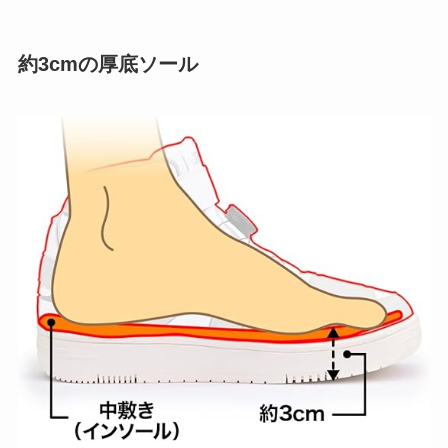
約3cmの厚底ソール