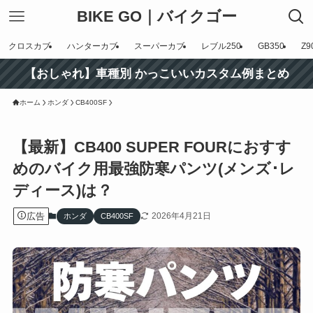
BIKE GO｜バイクゴー
クロスカブ
ハンターカブ
スーパーカブ
レブル250
GB350
Z9
【おしゃれ】車種別 かっこいいカスタム例まとめ
ホーム
ホンダ
CB400SF
【最新】CB400 SUPER FOURにおすす
めのバイク用最強防寒パンツ(メンズ･レ
ディース)は？
広告
2026年4月21日
ホンダ
CB400SF