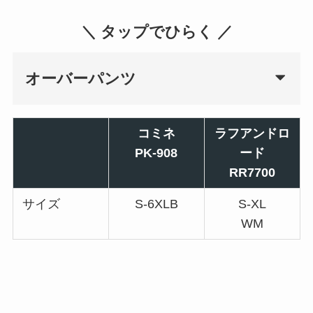
＼ タップでひらく ／
オーバーパンツ
コミネ
ラフアンドロ
PK-908
ード
RR7700
サイズ
S-6XLB
S-XL
WM