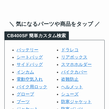
＼ 気になるパーツや商品をタップ ／
CB400SF
簡単カスタム検索
バッテリー
ドラレコ
シートバッグ
リアボックス
サイドバッグ
スマホホルダー
インカム
バイクカバー
電動空気入れ
盗難防止
バイク用ロック
ヘルメット
グローブ
シューズ
ブーツ
防寒ジャケット