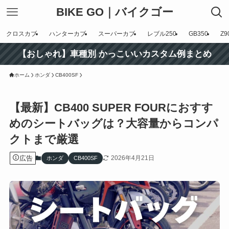
BIKE GO｜バイクゴー
クロスカブ
ハンターカブ
スーパーカブ
レブル250
GB350
Z9
【おしゃれ】車種別 かっこいいカスタム例まとめ
ホーム
ホンダ
CB400SF
【最新】CB400 SUPER FOURにおすす
めのシートバッグは？大容量からコンパ
クトまで厳選
広告
2026年4月21日
ホンダ
CB400SF