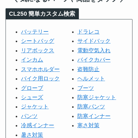
CL250
簡単カスタム検索
バッテリー
ドラレコ
シートバッグ
サイドバック
リアボックス
電動空気入れ
インカム
バイクカバー
スマホホルダー
盗難防止
バイク用ロック
ヘルメット
グローブ
ブーツ
シューズ
防寒ジャケット
ジャケット
防寒パンツ
パンツ
防寒インナー
冷感インナー
寒さ対策
暑さ対策