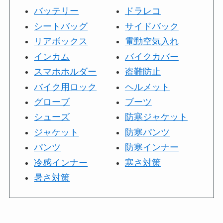
バッテリー
ドラレコ
シートバッグ
サイドバック
リアボックス
電動空気入れ
インカム
バイクカバー
スマホホルダー
盗難防止
バイク用ロック
ヘルメット
グローブ
ブーツ
シューズ
防寒ジャケット
ジャケット
防寒パンツ
パンツ
防寒インナー
冷感インナー
寒さ対策
暑さ対策