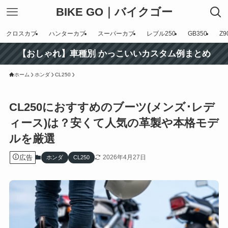
BIKE GO｜バイクゴー
クロスカブ
ハンターカブ
スーパーカブ
レブル250
GB350
Z9
【おしゃれ】車種別 かっこいいカスタム例まとめ
ホーム
ホンダ
CL250
CL250におすすめのブーツ(メンズ･レデ
ィース)は？安くて人気の革製や本格モデ
ルを厳選
広告
2026年4月27日
ホンダ
CL250