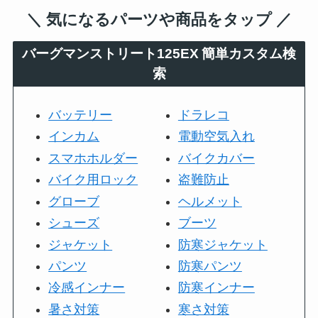
＼ 気になるパーツや商品をタップ ／
バーグマンストリート125EX
簡単カスタム検
索
バッテリー
ドラレコ
インカム
電動空気入れ
スマホホルダー
バイクカバー
バイク用ロック
盗難防止
グローブ
ヘルメット
シューズ
ブーツ
ジャケット
防寒ジャケット
パンツ
防寒パンツ
冷感インナー
防寒インナー
暑さ対策
寒さ対策