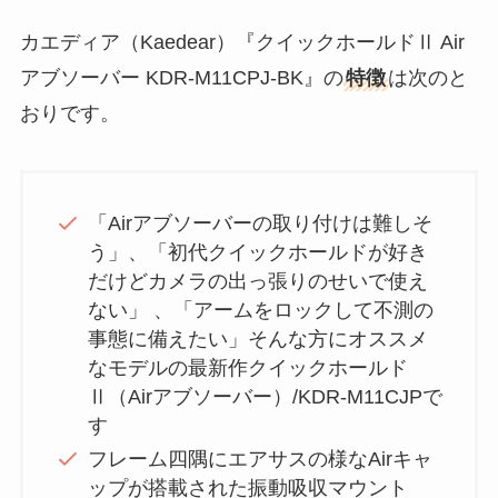
カエディア（Kaedear）『クイックホールドⅡ Air
アブソーバー KDR-M11CPJ-BK』の
特徴
は次のと
おりです。
「Airアブソーバーの取り付けは難しそ
う」、「初代クイックホールドが好き
だけどカメラの出っ張りのせいで使え
ない」 、「アームをロックして不測の
事態に備えたい」そんな方にオススメ
なモデルの最新作クイックホールド
Ⅱ（Airアブソーバー）/KDR-M11CJPで
す
フレーム四隅にエアサスの様なAirキャ
ップが搭載された振動吸収マウント