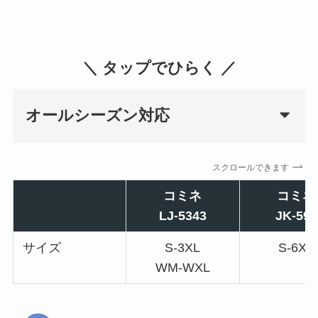
＼ タップでひらく ／
オールシーズン対応
スクロールできます
コミネ
コミネ
LJ-5343
JK-597
サイズ
S-3XL
S-6XL
WM-WXL