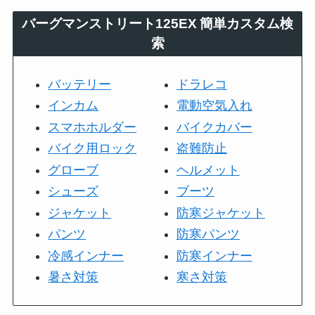
バーグマンストリート125EX
簡単カスタム検
索
バッテリー
ドラレコ
インカム
電動空気入れ
スマホホルダー
バイクカバー
バイク用ロック
盗難防止
グローブ
ヘルメット
シューズ
ブーツ
ジャケット
防寒ジャケット
パンツ
防寒パンツ
冷感インナー
防寒インナー
暑さ対策
寒さ対策