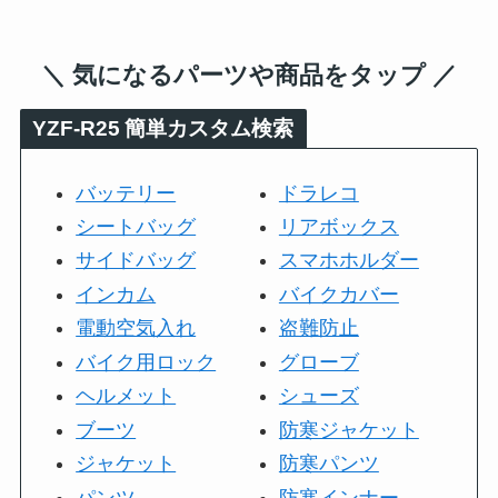
＼ 気になるパーツや商品をタップ ／
YZF-R25
簡単カスタム検索
バッテリー
ドラレコ
シートバッグ
リアボックス
サイドバッグ
スマホホルダー
インカム
バイクカバー
電動空気入れ
盗難防止
バイク用ロック
グローブ
ヘルメット
シューズ
ブーツ
防寒ジャケット
ジャケット
防寒パンツ
パンツ
防寒インナー