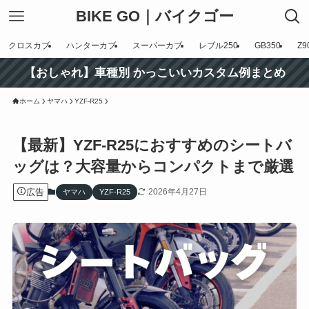
BIKE GO｜バイクゴー
クロスカブ
ハンターカブ
スーパーカブ
レブル250
GB350
Z9
【おしゃれ】車種別 かっこいいカスタム例まとめ
ホーム
ヤマハ
YZF-R25
【最新】YZF-R25におすすめのシートバ
ッグは？大容量からコンパクトまで厳選
広告
2026年4月27日
ヤマハ
YZF-R25