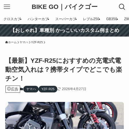
BIKE GO｜バイクゴー
クロスカブ
ハンターカブ
スーパーカブ
レブル250
GB350
Z9
【おしゃれ】車種別 かっこいいカスタム例まとめ
ホーム
ヤマハ
YZF-R25
【最新】YZF-R25におすすめの充電式電
動空気入れは？携帯タイプでどこでも楽
チン！
広告
2026年4月27日
ヤマハ
YZF-R25