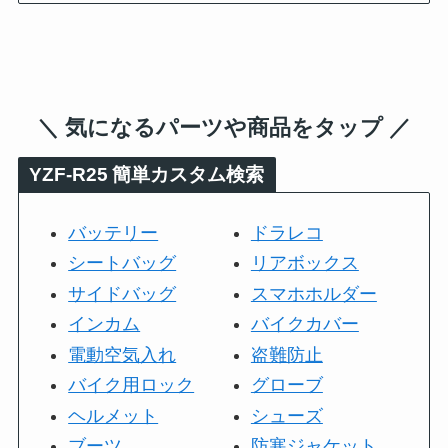
＼ 気になるパーツや商品をタップ ／
YZF-R25
簡単カスタム検索
バッテリー
ドラレコ
シートバッグ
リアボックス
サイドバッグ
スマホホルダー
インカム
バイクカバー
電動空気入れ
盗難防止
バイク用ロック
グローブ
ヘルメット
シューズ
ブーツ
防寒ジャケット