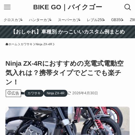
BIKE GO｜バイクゴー
クロスカブ
ハンターカブ
スーパーカブ
レブル250
GB350
Z9
【おしゃれ】車種別 かっこいいカスタム例まとめ
ホーム
カワサキ
Ninja ZX-4R
Ninja ZX-4Rにおすすめの充電式電動空
気入れは？携帯タイプでどこでも楽チ
ン！
広告
2026年4月30日
カワサキ
Ninja ZX-4R