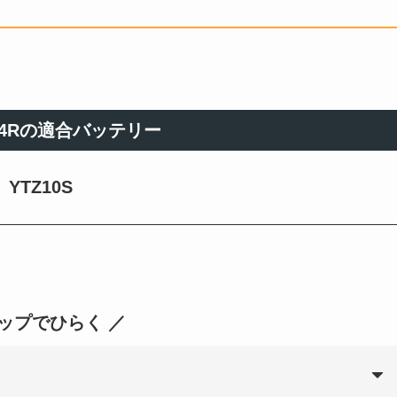
ZX-4Rの適合バッテリー
YTZ10S
タップでひらく ／