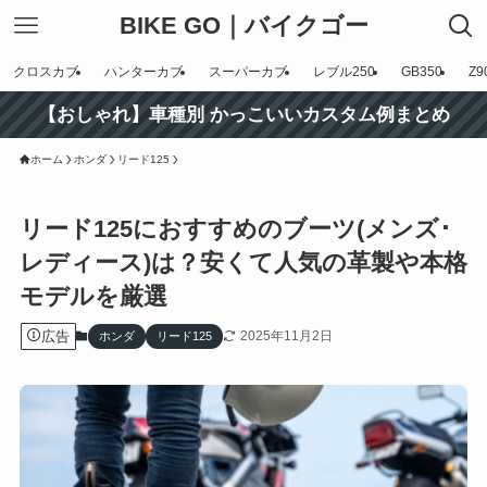
BIKE GO｜バイクゴー
クロスカブ
ハンターカブ
スーパーカブ
レブル250
GB350
Z9
【おしゃれ】車種別 かっこいいカスタム例まとめ
ホーム
ホンダ
リード125
リード125におすすめのブーツ(メンズ･
レディース)は？安くて人気の革製や本格
モデルを厳選
広告
2025年11月2日
ホンダ
リード125