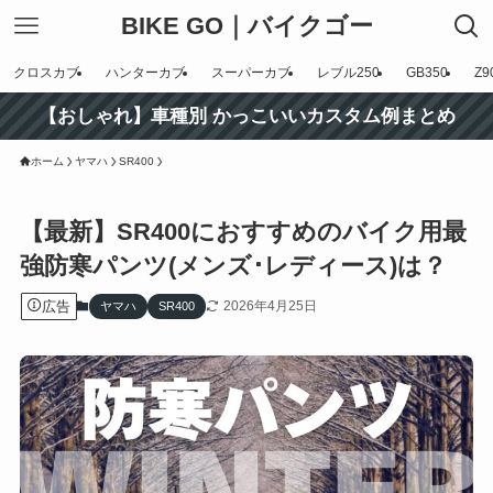
BIKE GO｜バイクゴー
クロスカブ
ハンターカブ
スーパーカブ
レブル250
GB350
Z9
【おしゃれ】車種別 かっこいいカスタム例まとめ
ホーム
ヤマハ
SR400
【最新】SR400におすすめのバイク用最
強防寒パンツ(メンズ･レディース)は？
広告
2026年4月25日
ヤマハ
SR400