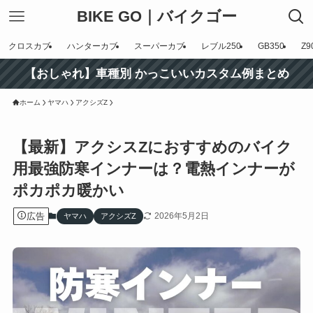
BIKE GO｜バイクゴー
クロスカブ
ハンターカブ
スーパーカブ
レブル250
GB350
Z9
【おしゃれ】車種別 かっこいいカスタム例まとめ
ホーム
ヤマハ
アクシズZ
【最新】アクシスZにおすすめのバイク
用最強防寒インナーは？電熱インナーが
ポカポカ暖かい
広告
2026年5月2日
ヤマハ
アクシズZ