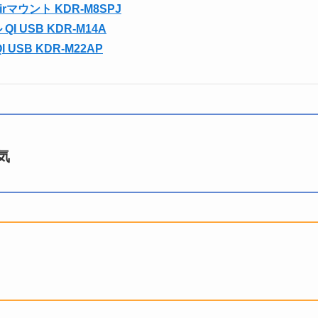
マウント KDR-M8SPJ
 USB KDR-M14A
USB KDR-M22AP
気