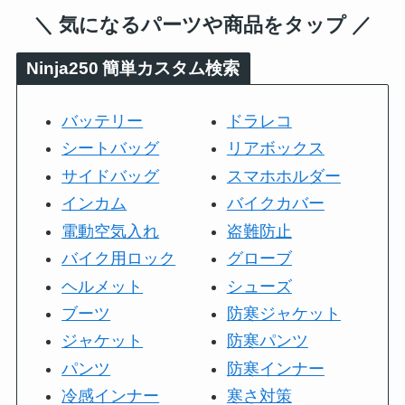
＼ 気になるパーツや商品をタップ ／
Ninja250
簡単カスタム検索
バッテリー
ドラレコ
シートバッグ
リアボックス
サイドバッグ
スマホホルダー
インカム
バイクカバー
電動空気入れ
盗難防止
バイク用ロック
グローブ
ヘルメット
シューズ
ブーツ
防寒ジャケット
ジャケット
防寒パンツ
パンツ
防寒インナー
冷感インナー
寒さ対策