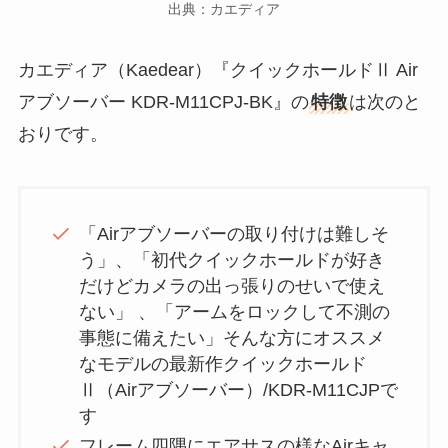
出典：カエディア
カエディア（Kaedear）『クイックホールドⅡ Air
アブソーバー KDR-M11CPJ-BK』の
特徴
は次のと
おりです。
「Airアブソーバーの取り付けは難しそ
う」、「初代クイックホールドが好き
だけどカメラの出っ張りのせいで使え
ない」 、「アームをロックして不測の
事態に備えたい」そんな方にオススメ
なモデルの最新作クイックホールド
Ⅱ（Airアブソーバー）/KDR-M11CJPで
す
フレーム四隅にエアサスの様なAirキャ