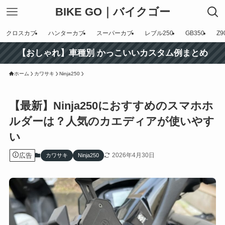
BIKE GO｜バイクゴー
クロスカブ
ハンターカブ
スーパーカブ
レブル250
GB350
Z9
【おしゃれ】車種別 かっこいいカスタム例まとめ
ホーム
カワサキ
Ninja250
【最新】Ninja250におすすめのスマホホ
ルダーは？人気のカエディアが使いやす
い
広告
2026年4月30日
カワサキ
Ninja250