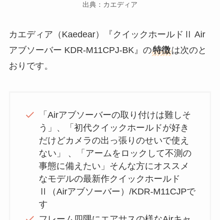
出典：カエディア
カエディア（Kaedear）『クイックホールドⅡ Air
アブソーバー KDR-M11CPJ-BK』の
特徴
は次のと
おりです。
「Airアブソーバーの取り付けは難しそ
う」、「初代クイックホールドが好き
だけどカメラの出っ張りのせいで使え
ない」 、「アームをロックして不測の
事態に備えたい」そんな方にオススメ
なモデルの最新作クイックホールド
Ⅱ（Airアブソーバー）/KDR-M11CJPで
す
フレーム四隅にエアサスの様なAirキャ