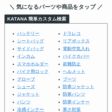
＼ 気になるパーツや商品をタップ ／
KATANA
簡単カスタム検索
バッテリー
ドラレコ
シートバッグ
リアボックス
サイドバッグ
電動空気入れ
インカム
バイクカバー
スマホホルダー
盗難防止
バイク用ロック
ヘルメット
グローブ
ブーツ
シューズ
防寒ジャケット
ジャケット
防寒パンツ
パンツ
防寒インナー
冷感インナー
寒さ対策