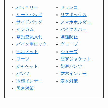
バッテリー
ドラレコ
シートバッグ
リアボックス
サイドバッグ
スマホホルダー
インカム
バイクカバー
電動空気入れ
盗難防止
バイク用ロック
グローブ
ヘルメット
シューズ
ブーツ
防寒ジャケット
ジャケット
防寒パンツ
パンツ
防寒インナー
冷感インナー
寒さ対策
暑さ対策