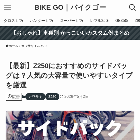
BIKE GO｜バイクゴー
クロスカブ
ハンターカブ
スーパーカブ
レブル250
GB350
Z9
【おしゃれ】車種別 かっこいいカスタム例まとめ
ホーム
カワサキ
Z250
【最新】Z250におすすめのサイドバッ
グは？人気の大容量で使いやすいタイプ
を厳選
広告
2026年5月2日
カワサキ
Z250