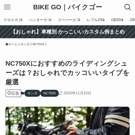
BIKE GO｜バイクゴー
クロスカブ
ハンターカブ
スーパーカブ
レブル250
GB350
Z9
【おしゃれ】車種別 かっこいいカスタム例まとめ
ホーム
ホンダ
NC750X
NC750Xにおすすめのライディングシュ
ーズは？おしゃれでカッコいいタイプを
厳選
広告
2025年11月10日
ホンダ
NC750X