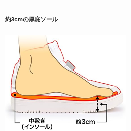
約3cmの厚底ソール