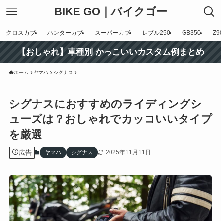
BIKE GO｜バイクゴー
クロスカブ
ハンターカブ
スーパーカブ
レブル250
GB350
Z9
【おしゃれ】車種別 かっこいいカスタム例まとめ
ホーム
ヤマハ
シグナス
シグナスにおすすめのライディングシ
ューズは？おしゃれでカッコいいタイプ
を厳選
広告
2025年11月11日
ヤマハ
シグナス