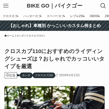
BIKE GO｜バイクゴー
クロスカブ
ハンターカブ
スーパーカブ
レブル250
GB350
Z9
【おしゃれ】車種別 かっこいいカスタム例まとめ
ホーム
ホンダ
クロスカブ110
クロスカブ110におすすめのライディン
グシューズは？おしゃれでカッコいいタ
イプを厳選
広告
2026年4月13日
ホンダ
クロスカブ110