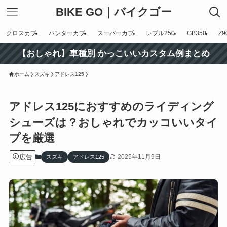
BIKE GO｜バイクゴー
クロスカブ
ハンターカブ
スーパーカブ
レブル250
GB350
Z9
【おしゃれ】車種別 かっこいいカスタム例まとめ
ホーム
スズキ
アドレス125
アドレス125におすすめのライディング
シューズは？おしゃれでカッコいいタイ
プを厳選
広告
2025年11月9日
スズキ
アドレス125