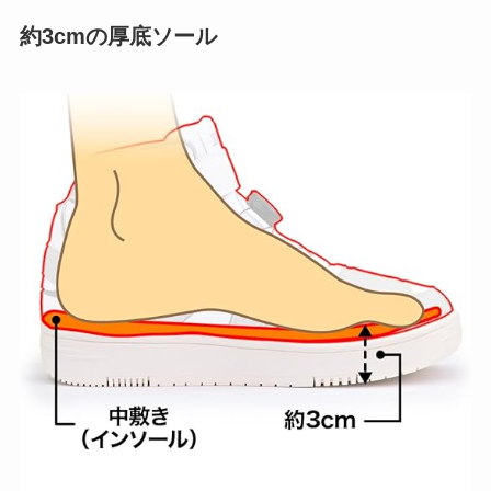
約3cmの厚底ソール