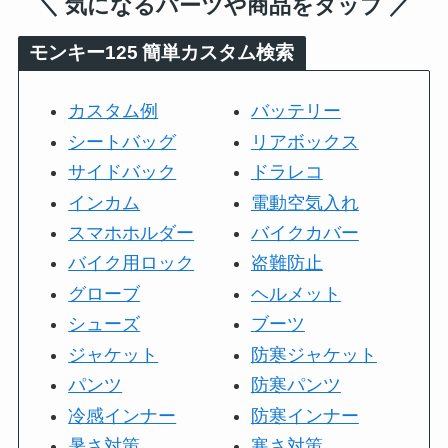
＼ 気になるパーツや商品をタップ ／
モンキー125
簡単カスタム検索
カスタム例
バッテリー
シートバッグ
リアボックス
サイドバック
ドラレコ
インカム
電動空気入れ
スマホホルダー
バイクカバー
バイク用ロック
盗難防止
グローブ
ヘルメット
シューズ
ブーツ
ジャケット
防寒ジャケット
パンツ
防寒パンツ
冷感インナー
防寒インナー
暑さ対策
寒さ対策