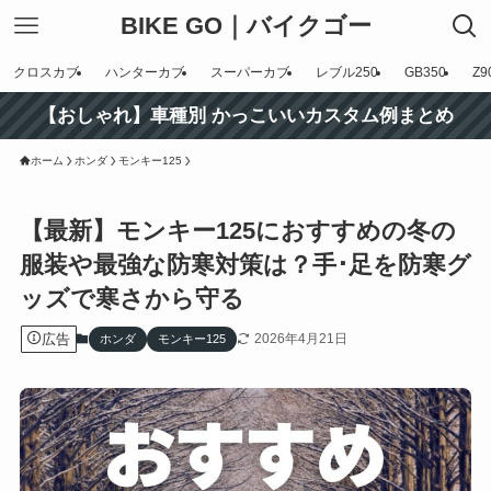
BIKE GO｜バイクゴー
クロスカブ
ハンターカブ
スーパーカブ
レブル250
GB350
Z9
【おしゃれ】車種別 かっこいいカスタム例まとめ
ホーム
ホンダ
モンキー125
【最新】モンキー125におすすめの冬の
服装や最強な防寒対策は？手･足を防寒グ
ッズで寒さから守る
広告
2026年4月21日
ホンダ
モンキー125