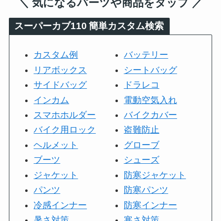
＼ 気になるパーツや商品をタップ ／
スーパーカブ110
簡単カスタム検索
カスタム例
バッテリー
リアボックス
シートバッグ
サイドバッグ
ドラレコ
インカム
電動空気入れ
スマホホルダー
バイクカバー
バイク用ロック
盗難防止
ヘルメット
グローブ
ブーツ
シューズ
ジャケット
防寒ジャケット
パンツ
防寒パンツ
冷感インナー
防寒インナー
暑さ対策
寒さ対策