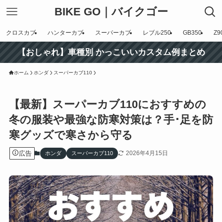
BIKE GO｜バイクゴー
クロスカブ
ハンターカブ
スーパーカブ
レブル250
GB350
Z9
【おしゃれ】車種別 かっこいいカスタム例まとめ
ホーム
ホンダ
スーパーカブ110
【最新】スーパーカブ110におすすめの
冬の服装や最強な防寒対策は？手･足を防
寒グッズで寒さから守る
広告
2026年4月15日
ホンダ
スーパーカブ110