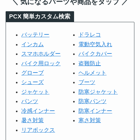
＼ 気になるパーツや商品をタップ ／
PCX
簡単カスタム検索
バッテリー
ドラレコ
インカム
電動空気入れ
スマホホルダー
バイクカバー
バイク用ロック
盗難防止
グローブ
ヘルメット
シューズ
ブーツ
ジャケット
防寒ジャケット
パンツ
防寒パンツ
冷感インナー
防寒インナー
暑さ対策
寒さ対策
リアボックス