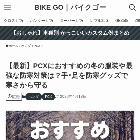
BIKE GO｜バイクゴー
クロスカブ
ハンターカブ
スーパーカブ
レブル250
GB350
Z9
【おしゃれ】車種別 かっこいいカスタム例まとめ
ホーム
ホンダ
PCX
【最新】PCXにおすすめの冬の服装や最
強な防寒対策は？手･足を防寒グッズで
寒さから守る
広告
2026年4月18日
ホンダ
PCX