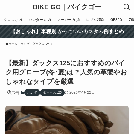
BIKE GO｜バイクゴー
クロスカブ
ハンターカブ
スーパーカブ
レブル250
GB350
Z9
【おしゃれ】車種別 かっこいいカスタム例まとめ
ホーム
ホンダ
ダックス125
【最新】ダックス125におすすめのバイ
ク用グローブ(冬･夏)は？人気の革製やお
しゃれなタイプを厳選
広告
2026年4月22日
ホンダ
ダックス125