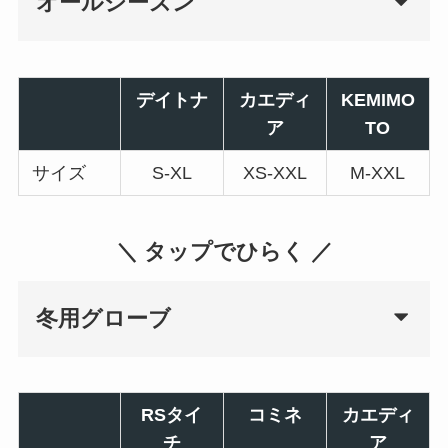
オールシーズン
デイトナ
カエディ
KEMIMO
ア
TO
サイズ
S-XL
XS-XXL
M-XXL
＼ タップでひらく ／
冬用グローブ
RSタイ
コミネ
カエディ
チ
ア