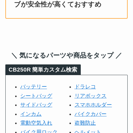
ブが安全性が高くておすすめ
＼ 気になるパーツや商品をタップ ／
CB250R
簡単カスタム検索
バッテリー
ドラレコ
シートバッグ
リアボックス
サイドバッグ
スマホホルダー
インカム
バイクカバー
電動空気入れ
盗難防止
バイク用ロック
ヘルメット