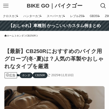
BIKE GO｜バイクゴー
クロスカブ
ハンターカブ
スーパーカブ
レブル250
GB350
Z9
【おしゃれ】車種別 かっこいいカスタム例まとめ
ホーム
ホンダ
CB250R
【最新】CB250Rにおすすめのバイク用
グローブ(冬･夏)は？人気の革製やおしゃ
れなタイプを厳選
広告
2025年11月10日
ホンダ
CB250R