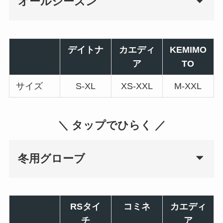
オールシーズン
デイトナ
カエディ
KEMIMO
ア
TO
サイズ
S-XL
XS-XXL
M-XXL
＼ タップでひらく ／
冬用グローブ
RSタイ
コミネ
カエディ
チ
ア