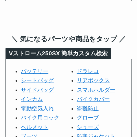
＼ 気になるパーツや商品をタップ ／
Vストローム250SX
簡単カスタム検索
バッテリー
ドラレコ
シートバッグ
リアボックス
サイドバッグ
スマホホルダー
インカム
バイクカバー
電動空気入れ
盗難防止
バイク用ロック
グローブ
ヘルメット
シューズ
ブーツ
防寒ジャケット