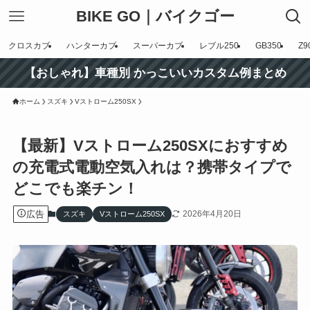
BIKE GO｜バイクゴー
クロスカブ
ハンターカブ
スーパーカブ
レブル250
GB350
Z9
【おしゃれ】車種別 かっこいいカスタム例まとめ
ホーム
スズキ
Vストローム250SX
【最新】Vストローム250SXにおすすめ
の充電式電動空気入れは？携帯タイプで
どこでも楽チン！
広告
2026年4月20日
スズキ
Vストローム250SX