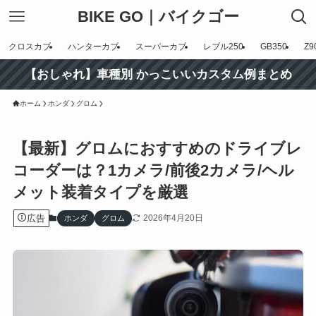
BIKE GO｜バイクゴー
クロスカブ
ハンターカブ
スーパーカブ
レブル250
GB350
Z9
【おしゃれ】車種別 かっこいいカスタム例まとめ
ホーム
ホンダ
グロム
【最新】グロムにおすすめのドライブレ
コーダーは？1カメラ/前後2カメラ/ヘル
メット装着タイプを厳選
広告
2026年4月20日
ホンダ
グロム