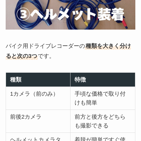
バイク用ドライブレコーダーの
種類を大きく分け
ると次の3つ
です。
種類
特徴
1カメラ（前のみ）
手頃な価格で取り付
けも簡単
前後2カメラ
前方と後方をどちら
も撮影できる
ヘルメットカメラタ
着脱が簡単ですぐ使