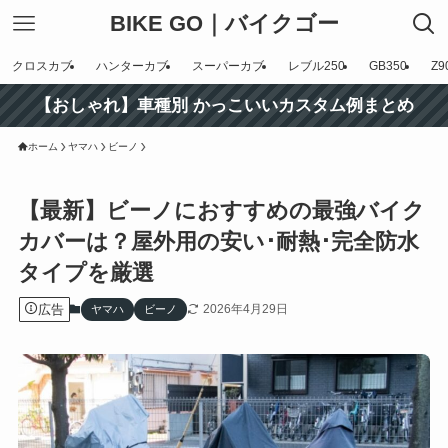
BIKE GO｜バイクゴー
クロスカブ
ハンターカブ
スーパーカブ
レブル250
GB350
Z9
【おしゃれ】車種別 かっこいいカスタム例まとめ
ホーム
ヤマハ
ビーノ
【最新】ビーノにおすすめの最強バイク
カバーは？屋外用の安い･耐熱･完全防水
タイプを厳選
広告
2026年4月29日
ヤマハ
ビーノ