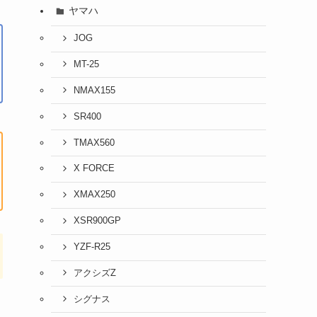
ヤマハ
JOG
MT-25
NMAX155
SR400
TMAX560
X FORCE
XMAX250
XSR900GP
YZF-R25
アクシズZ
シグナス