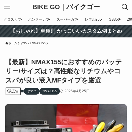
BIKE GO｜バイクゴー
クロスカブ
ハンターカブ
スーパーカブ
レブル250
GB350
Z9
【おしゃれ】車種別 かっこいいカスタム例まとめ
ホーム
ヤマハ
NMAX155
【最新】NMAX155におすすめのバッテ
リー/サイズは？高性能なリチウムやコ
スパが良い液入MFタイプを厳選
広告
2026年4月25日
ヤマハ
NMAX155