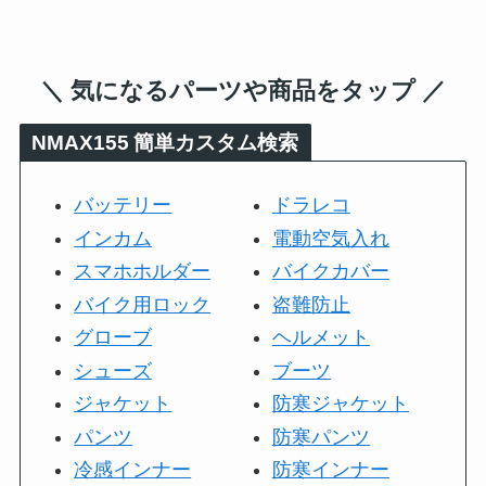
＼ 気になるパーツや商品をタップ ／
NMAX155
簡単カスタム検索
バッテリー
ドラレコ
インカム
電動空気入れ
スマホホルダー
バイクカバー
バイク用ロック
盗難防止
グローブ
ヘルメット
シューズ
ブーツ
ジャケット
防寒ジャケット
パンツ
防寒パンツ
冷感インナー
防寒インナー